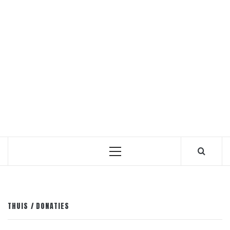
Primair
menu
THUIS
DONATIES