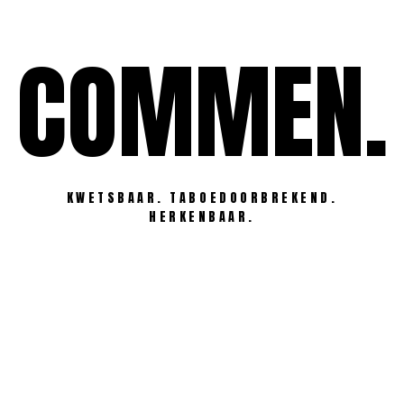
Ga
naar
COMMEN.
de
inhoud
KWETSBAAR. TABOEDOORBREKEND.
HERKENBAAR.