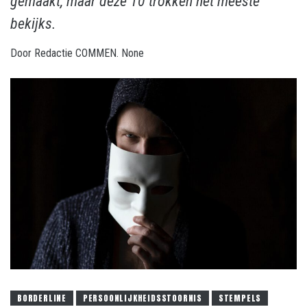
gemaakt, maar deze 10 trokken het meeste
bekijks.
Door
Redactie COMMEN.
None
BORDERLINE
PERSOONLIJKHEIDSSTOORNIS
STEMPELS