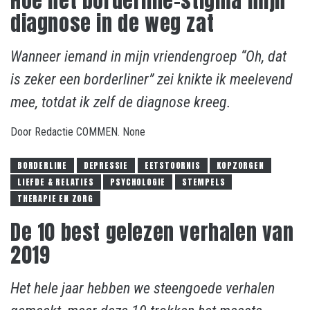
Hoe het borderline-stigma mijn
diagnose in de weg zat
Wanneer iemand in mijn vriendengroep “Oh, dat
is zeker een borderliner” zei knikte ik meelevend
mee, totdat ik zelf de diagnose kreeg.
Door
Redactie COMMEN.
None
BORDERLINE
DEPRESSIE
EETSTOORNIS
KOPZORGEN
LIEFDE & RELATIES
PSYCHOLOGIE
STEMPELS
THERAPIE EN ZORG
De 10 best gelezen verhalen van
2019
Het hele jaar hebben we steengoede verhalen