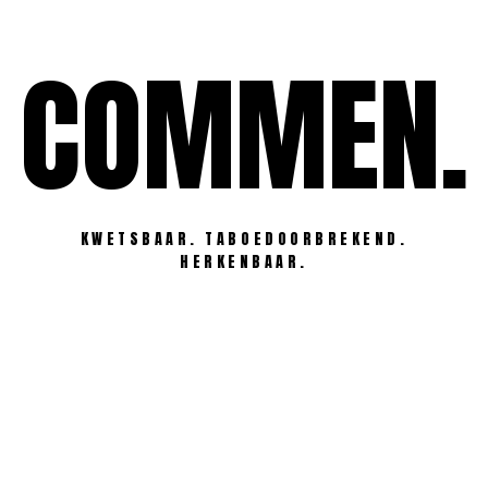
Ga
naar
COMMEN.
de
inhoud
KWETSBAAR. TABOEDOORBREKEND.
HERKENBAAR.