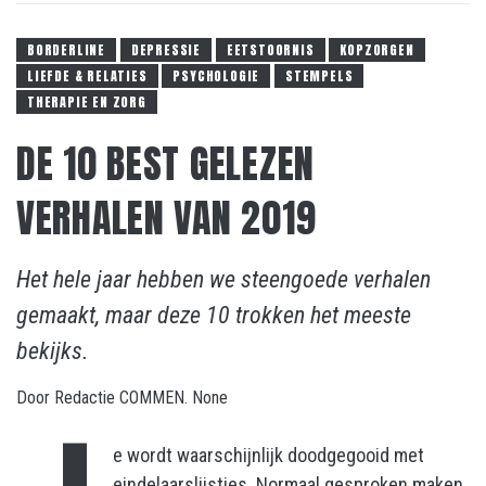
BORDERLINE
DEPRESSIE
EETSTOORNIS
KOPZORGEN
LIEFDE & RELATIES
PSYCHOLOGIE
STEMPELS
THERAPIE EN ZORG
DE 10 BEST GELEZEN
VERHALEN VAN 2019
Het hele jaar hebben we steengoede verhalen
gemaakt, maar deze 10 trokken het meeste
bekijks.
Door
Redactie COMMEN.
None
e wordt waarschijnlijk doodgegooid met
eindelaarslijstjes. Normaal gesproken maken