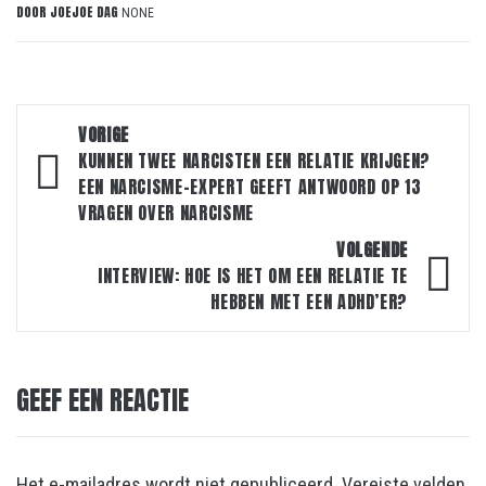
DOOR
JOEJOE DAG
NONE
Bericht
VORIGE
navigatie
KUNNEN TWEE NARCISTEN EEN RELATIE KRIJGEN?
EEN NARCISME-EXPERT GEEFT ANTWOORD OP 13
VRAGEN OVER NARCISME
VOLGENDE
INTERVIEW: HOE IS HET OM EEN RELATIE TE
HEBBEN MET EEN ADHD’ER?
GEEF EEN REACTIE
Het e-mailadres wordt niet gepubliceerd.
Vereiste velden