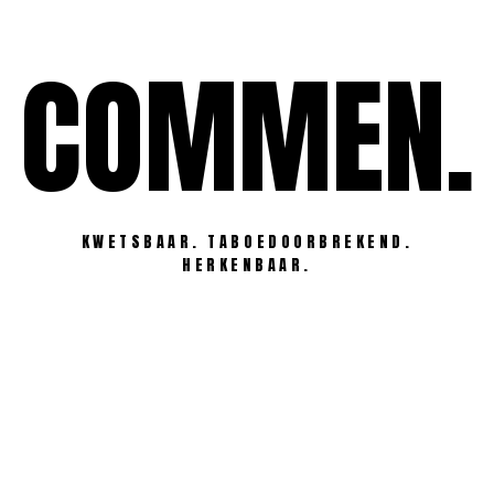
Ga
naar
COMMEN.
de
inhoud
KWETSBAAR. TABOEDOORBREKEND.
HERKENBAAR.