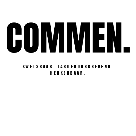
Ga
naar
COMMEN.
de
inhoud
KWETSBAAR. TABOEDOORBREKEND.
HERKENBAAR.