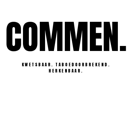
Ga
naar
COMMEN.
de
inhoud
KWETSBAAR. TABOEDOORBREKEND.
HERKENBAAR.