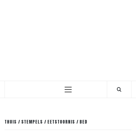
Primair
menu
THUIS
STEMPELS
EETSTOORNIS
BED