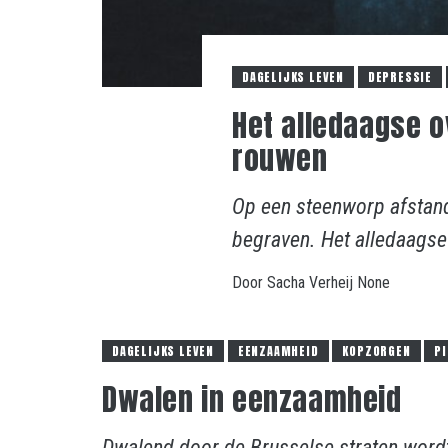
DAGELIJKS LEVEN
DEPRESSIE
Het alledaagse o
rouwen
Op een steenworp afstand
begraven. Het alledaagse
Door
Sacha Verheij
None
DAGELIJKS LEVEN
EENZAAMHEID
KOPZORGEN
P
Dwalen in eenzaamheid
Dwalend door de Brusselse straten word