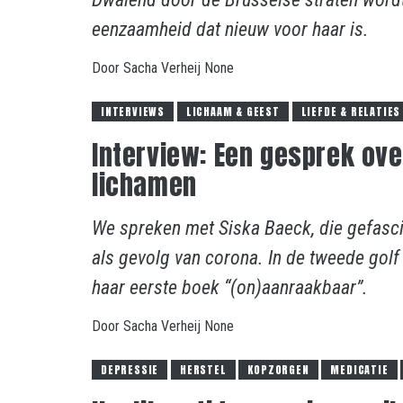
eenzaamheid dat nieuw voor haar is.
Door
Sacha Verheij
None
INTERVIEWS
LICHAAM & GEEST
LIEFDE & RELATIES
Interview: Een gesprek ov
lichamen
We spreken met Siska Baeck, die gefasc
als gevolg van corona. In de tweede golf 
haar eerste boek “(on)aanraakbaar”.
Door
Sacha Verheij
None
DEPRESSIE
HERSTEL
KOPZORGEN
MEDICATIE