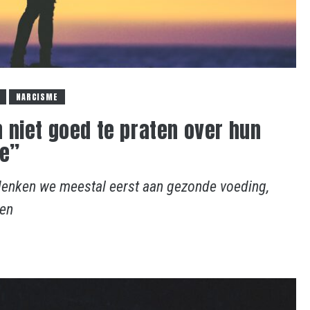
NARCISME
niet goed te praten over hun
ie”
l denken we meestal eerst aan gezonde voeding,
een