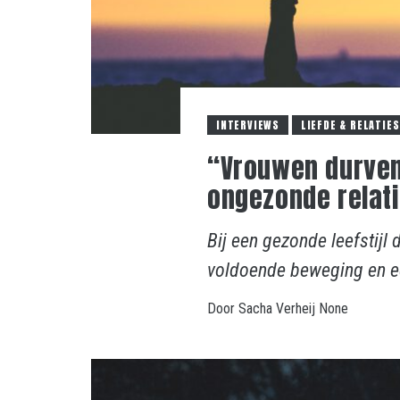
INTERVIEWS
LIEFDE & RELATIES
“Vrouwen durven 
ongezonde relat
Bij een gezonde leefstij
voldoende beweging en 
Door
Sacha Verheij
None