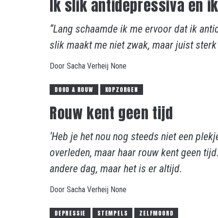
Ik slik antidepressiva en 
“Lang schaamde ik me ervoor dat ik antide
slik maakt me niet zwak, maar juist sterk
Door
Sacha Verheij
None
DOOD & ROUW
KOPZORGEN
Rouw kent geen tijd
‘Heb je het nou nog steeds niet een plekj
overleden, maar haar rouw kent geen tij
andere dag, maar het is er altijd.
Door
Sacha Verheij
None
DEPRESSIE
STEMPELS
ZELFMOORD