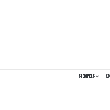
Ga
naar
de
inhoud
STEMPELS
KO