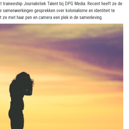
 traineeship Journalistiek Talent bij DPG Media. Recent heeft ze de
eke samenwerkingen gesprekken over kolonialisme en identiteit te
eft ze met haar pen en camera een plek in de samenleving.