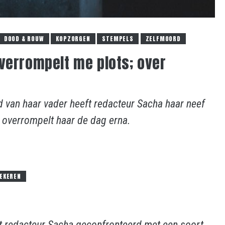
DOOD & ROUW
KOPZORGEN
STEMPELS
ZELFMOORD
verrompelt me plots; over
 van haar vader heeft redacteur Sacha haar neef
 overrompelt haar de dag erna.
IEKEREN
t redacteur Sacha geconfronteerd met een soort