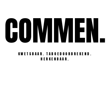
Ga
naar
COMMEN.
de
inhoud
KWETSBAAR. TABOEDOORBREKEND.
HERKENBAAR.