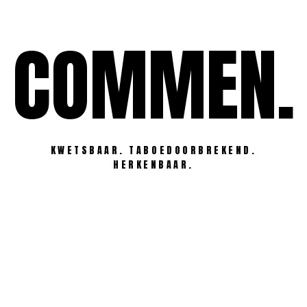
Ga
naar
COMMEN.
de
inhoud
KWETSBAAR. TABOEDOORBREKEND.
HERKENBAAR.