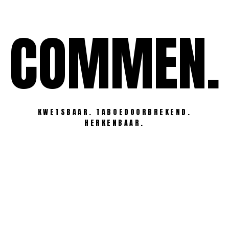
Ga
naar
COMMEN.
de
inhoud
KWETSBAAR. TABOEDOORBREKEND.
HERKENBAAR.