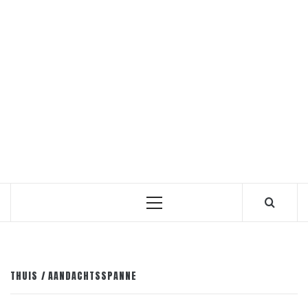
Primair
menu
THUIS
AANDACHTSSPANNE