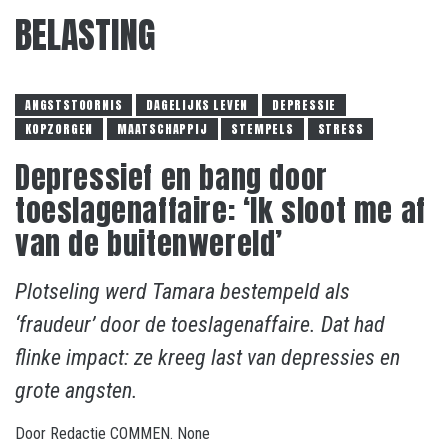
BELASTING
ANGSTSTOORNIS
DAGELIJKS LEVEN
DEPRESSIE
KOPZORGEN
MAATSCHAPPIJ
STEMPELS
STRESS
Depressief en bang door
toeslagenaffaire: ‘Ik sloot me af
van de buitenwereld’
Plotseling werd Tamara bestempeld als
‘fraudeur’ door de toeslagenaffaire. Dat had
flinke impact: ze kreeg last van depressies en
grote angsten.
Door
Redactie COMMEN.
None