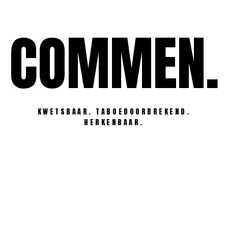
Ga
naar
COMMEN.
de
inhoud
KWETSBAAR. TABOEDOORBREKEND.
HERKENBAAR.