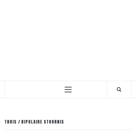
Primair
menu
THUIS
BIPOLAIRE STOORNIS