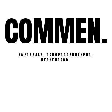
Ga
naar
COMMEN.
de
inhoud
KWETSBAAR. TABOEDOORBREKEND.
HERKENBAAR.