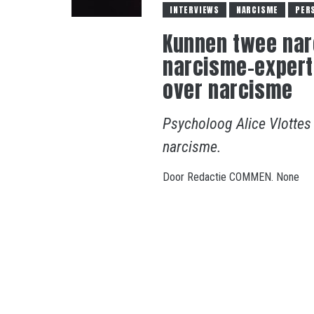
INTERVIEWS
NARCISME
PER
Kunnen twee narc
narcisme-expert
over narcisme
Psycholoog Alice Vlottes
narcisme.
Door
Redactie COMMEN.
None