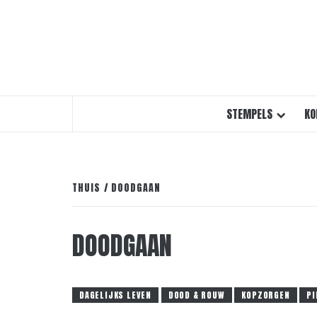
STEMPELS
KO
THUIS
DOODGAAN
DOODGAAN
DAGELIJKS LEVEN
DOOD & ROUW
KOPZORGEN
PI