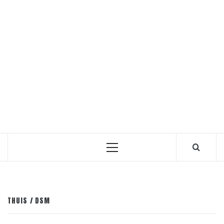
Primair
menu
THUIS
DSM