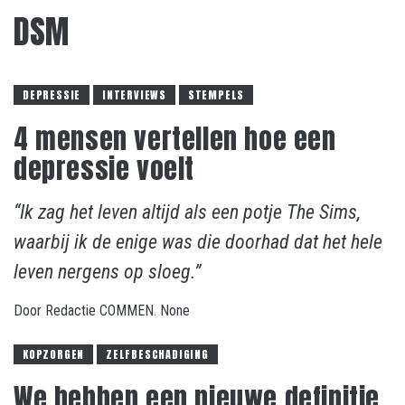
DSM
DEPRESSIE
INTERVIEWS
STEMPELS
4 mensen vertellen hoe een
depressie voelt
“Ik zag het leven altijd als een potje The Sims,
waarbij ik de enige was die doorhad dat het hele
leven nergens op sloeg.”
Door
Redactie COMMEN.
None
KOPZORGEN
ZELFBESCHADIGING
We hebben een nieuwe definitie