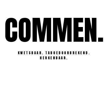
Ga
naar
COMMEN.
de
inhoud
KWETSBAAR. TABOEDOORBREKEND.
HERKENBAAR.