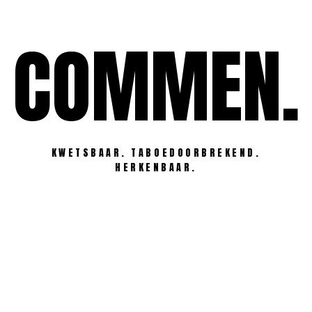
Ga
naar
COMMEN.
de
inhoud
KWETSBAAR. TABOEDOORBREKEND.
HERKENBAAR.