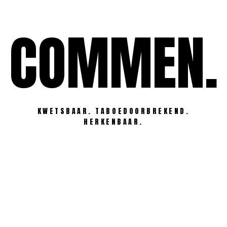
Ga
naar
COMMEN.
de
inhoud
KWETSBAAR. TABOEDOORBREKEND.
HERKENBAAR.