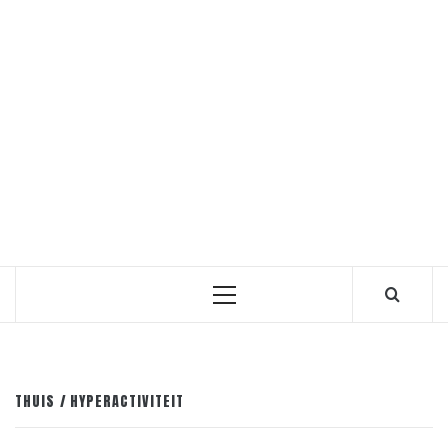
Primair
menu
THUIS
HYPERACTIVITEIT