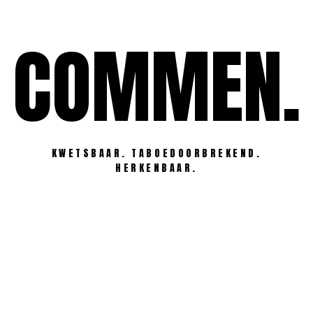
Ga
naar
COMMEN.
de
inhoud
KWETSBAAR. TABOEDOORBREKEND.
HERKENBAAR.