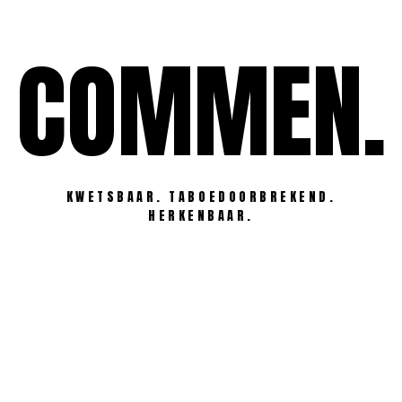
Ga
naar
COMMEN.
de
inhoud
KWETSBAAR. TABOEDOORBREKEND.
HERKENBAAR.