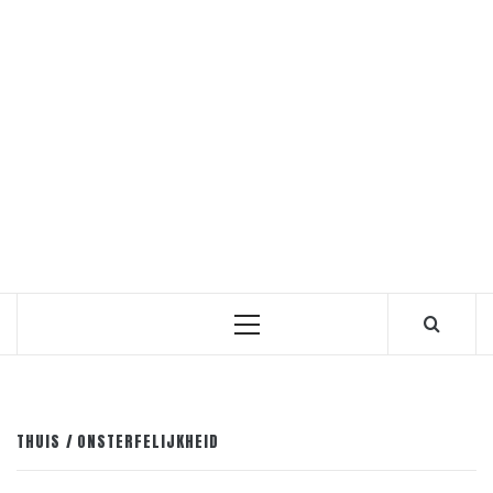
Primair
menu
THUIS
ONSTERFELIJKHEID