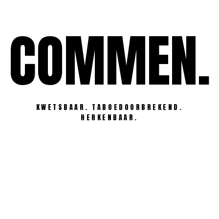
Ga
naar
COMMEN.
de
inhoud
KWETSBAAR. TABOEDOORBREKEND.
HERKENBAAR.