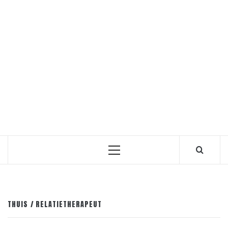
Primair
menu
THUIS
RELATIETHERAPEUT