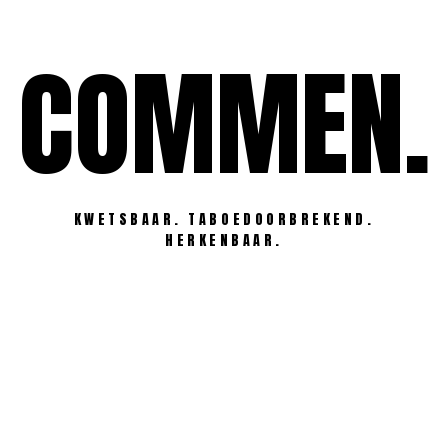
Ga
naar
COMMEN.
de
inhoud
KWETSBAAR. TABOEDOORBREKEND.
HERKENBAAR.