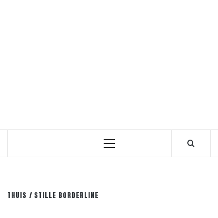
Primair
menu
THUIS
STILLE BORDERLINE