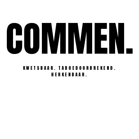
Ga
naar
COMMEN.
de
inhoud
KWETSBAAR. TABOEDOORBREKEND.
HERKENBAAR.