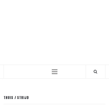
Primair
menu
THUIS
STRIJD