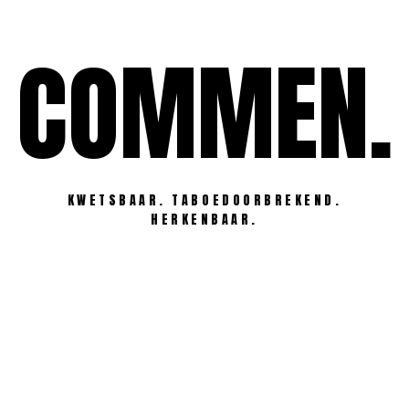
Ga
naar
COMMEN.
de
inhoud
KWETSBAAR. TABOEDOORBREKEND.
HERKENBAAR.