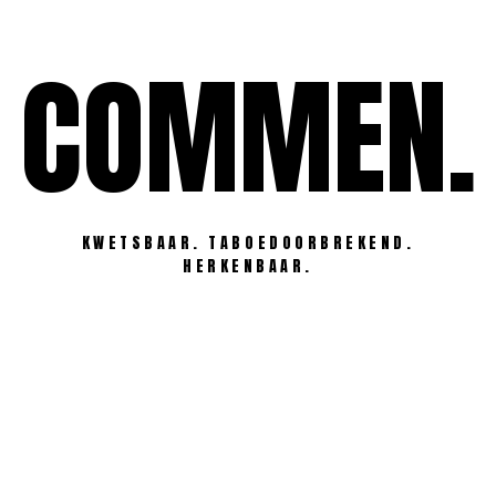
Ga
naar
COMMEN.
de
inhoud
KWETSBAAR. TABOEDOORBREKEND.
HERKENBAAR.