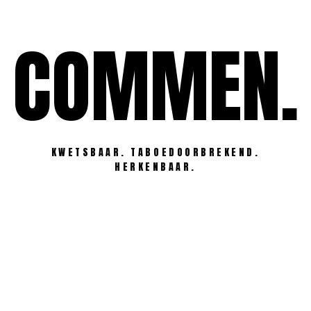
Ga
naar
COMMEN.
de
inhoud
KWETSBAAR. TABOEDOORBREKEND.
HERKENBAAR.