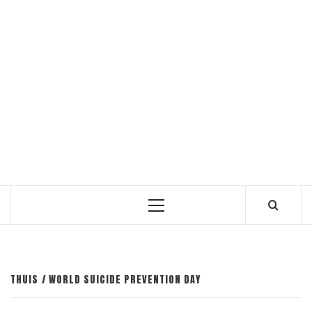
Primair
menu
THUIS
WORLD SUICIDE PREVENTION DAY