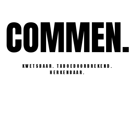
Ga
naar
COMMEN.
de
inhoud
KWETSBAAR. TABOEDOORBREKEND.
HERKENBAAR.