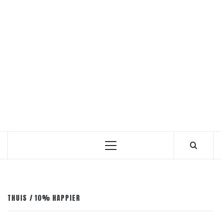
Primair
menu
THUIS
10% HAPPIER