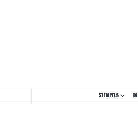
Ga
naar
de
inhoud
STEMPELS
KO