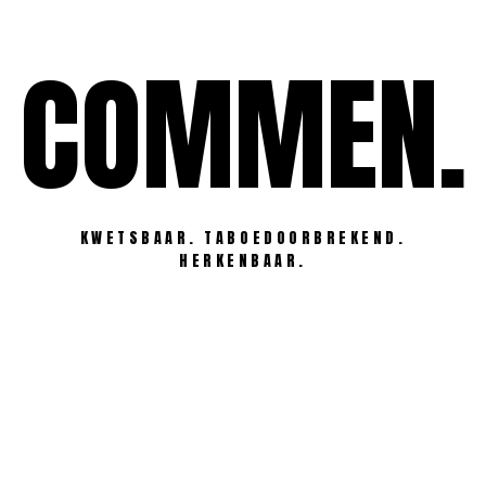
Ga
naar
COMMEN.
de
inhoud
KWETSBAAR. TABOEDOORBREKEND.
HERKENBAAR.