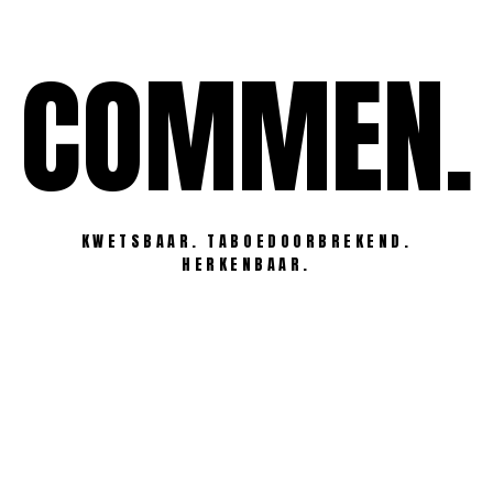
Ga
naar
COMMEN.
de
inhoud
KWETSBAAR. TABOEDOORBREKEND.
HERKENBAAR.