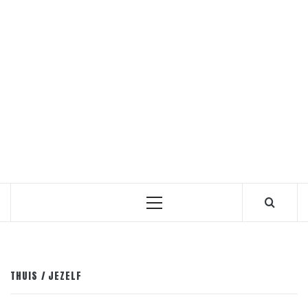
Primair
menu
THUIS
JEZELF