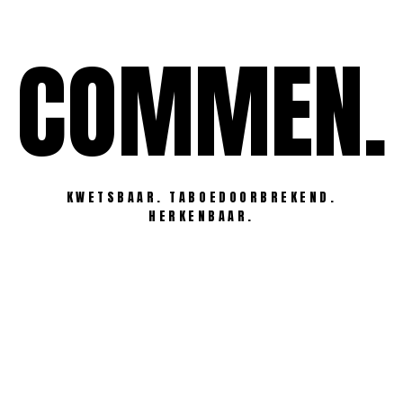
Ga
naar
COMMEN.
de
inhoud
KWETSBAAR. TABOEDOORBREKEND.
HERKENBAAR.