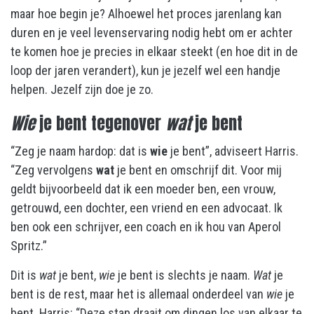
maar hoe begin je? Alhoewel het proces jarenlang kan
duren en je veel levenservaring nodig hebt om er achter
te komen hoe je precies in elkaar steekt (en hoe dit in de
loop der jaren verandert), kun je jezelf wel een handje
helpen. Jezelf zijn doe je zo.
Wie
je bent tegenover
wat
je bent
“Zeg je naam hardop: dat is
wie
je bent”, adviseert Harris.
“Zeg vervolgens
wat
je bent en omschrijf dit. Voor mij
geldt bijvoorbeeld dat ik een moeder ben, een vrouw,
getrouwd, een dochter, een vriend en een advocaat. Ik
ben ook een schrijver, een coach en ik hou van Aperol
Spritz.”
Dit is
wat
je bent,
wie
je bent is slechts je naam.
Wat
je
bent is de rest, maar het is allemaal onderdeel van
wie
je
bent. Harris: “Deze stap draait om dingen los van elkaar te