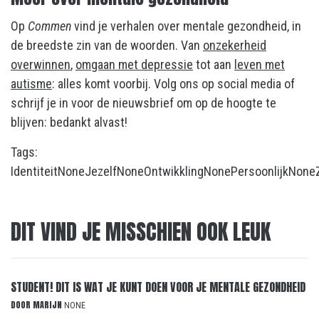
Op
Commen
vind je verhalen over mentale gezondheid, in
de breedste zin van de woorden. Van
onzekerheid
overwinnen
,
omgaan met depressie
tot aan
leven met
autisme
: alles komt voorbij. Volg ons op social media of
schrijf je in voor de nieuwsbrief om op de hoogte te
blijven: bedankt alvast!
Tags:
Identiteit
None
Jezelf
None
Ontwikkling
None
Persoonlijk
None
DIT VIND JE MISSCHIEN OOK LEUK
STUDENT! DIT IS WAT JE KUNT DOEN VOOR JE MENTALE GEZONDHEID
DOOR
MARIJN
NONE