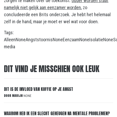
zorgen te maken over de toekomst:
ouder worden staat
namelijk niet gelijk aan eenzamer worden
, zo
concludeerde een Brits onderzoek. Je hebt het helemaal
zelf in de hand, maar je moet er wel wat voor doen.
Tags:
Alleen
None
Angststoornis
None
Eenzaam
None
Isolatie
None
S
media
DIT VIND JE MISSCHIEN OOK LEUK
DIT IS DE INVLOED VAN KOFFIE OP JE ANGST
DOOR
MARIJN
NONE
WAAROM HEB IK EEN SLECHT GEHEUGEN NA MENTALE PROBLEMEN?