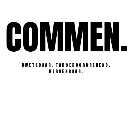
Ga
naar
COMMEN.
de
inhoud
KWETSBAAR. TABOEDOORBREKEND.
HERKENBAAR.