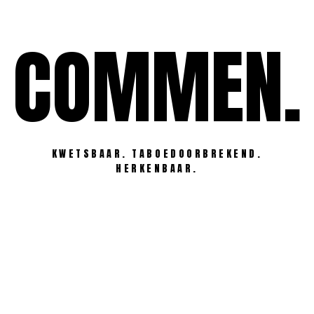
Ga
naar
COMMEN.
de
inhoud
KWETSBAAR. TABOEDOORBREKEND.
HERKENBAAR.