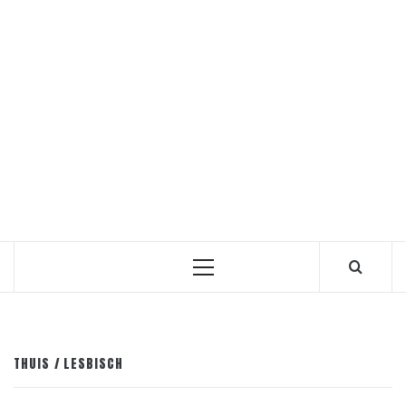
Primair
menu
THUIS
LESBISCH