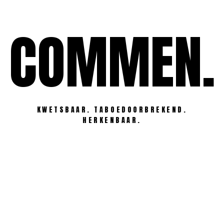
Ga
naar
COMMEN.
de
inhoud
KWETSBAAR. TABOEDOORBREKEND.
HERKENBAAR.