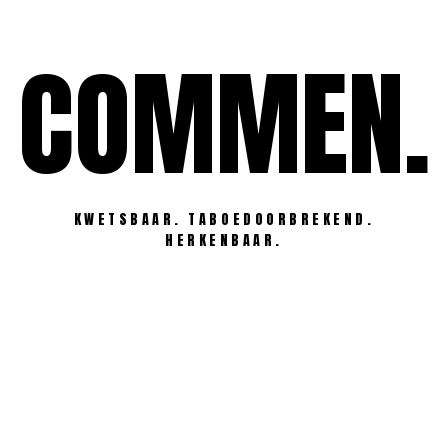
Ga
naar
COMMEN.
de
inhoud
KWETSBAAR. TABOEDOORBREKEND.
HERKENBAAR.