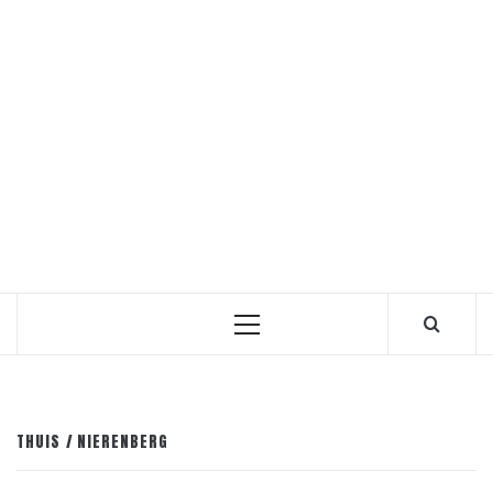
Primair
menu
THUIS
NIERENBERG