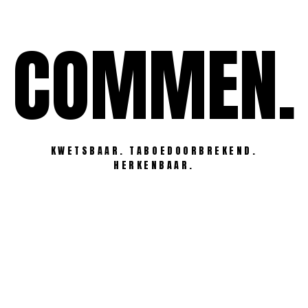
Ga
naar
COMMEN.
de
inhoud
KWETSBAAR. TABOEDOORBREKEND.
HERKENBAAR.