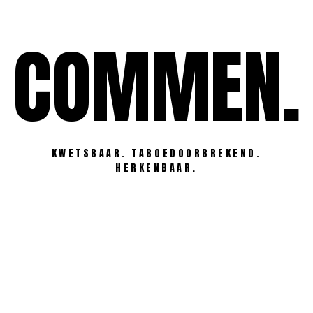
Ga
naar
COMMEN.
de
inhoud
KWETSBAAR. TABOEDOORBREKEND.
HERKENBAAR.