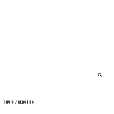
Primair
menu
THUIS
REACTIES