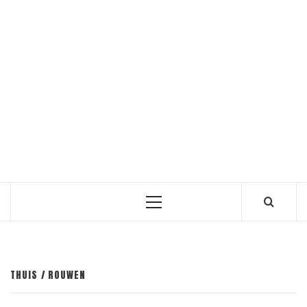
Primair
menu
THUIS
ROUWEN