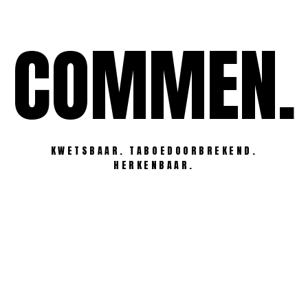
Ga
naar
COMMEN.
de
inhoud
KWETSBAAR. TABOEDOORBREKEND.
HERKENBAAR.