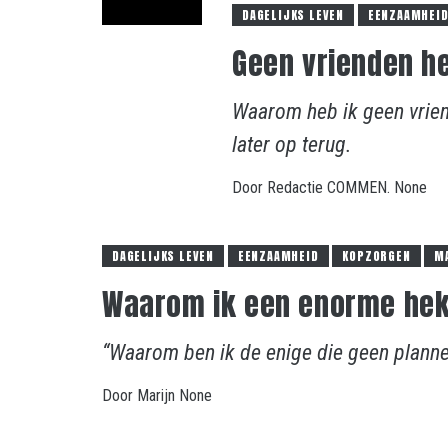
DAGELIJKS LEVEN
EENZAAMHEI
Geen vrienden h
Waarom heb ik geen vriend
later op terug.
Door
Redactie COMMEN.
None
DAGELIJKS LEVEN
EENZAAMHEID
KOPZORGEN
M
Waarom ik een enorme hek
“Waarom ben ik de enige die geen planne
Door
Marijn
None