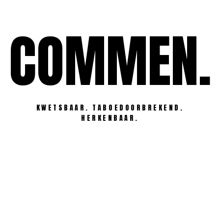
Ga
naar
COMMEN.
de
inhoud
KWETSBAAR. TABOEDOORBREKEND.
HERKENBAAR.