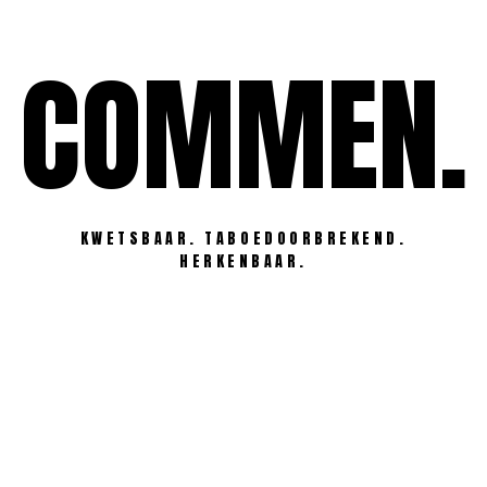
Ga
naar
COMMEN.
de
inhoud
KWETSBAAR. TABOEDOORBREKEND.
HERKENBAAR.