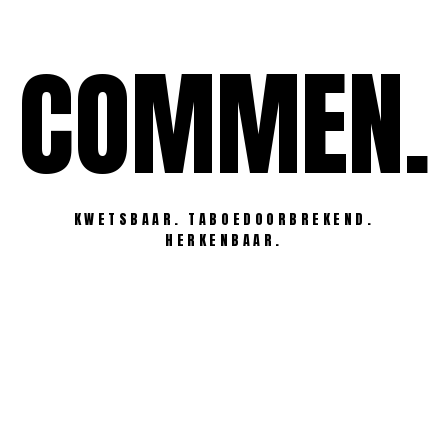
Ga
naar
COMMEN.
de
inhoud
KWETSBAAR. TABOEDOORBREKEND.
HERKENBAAR.