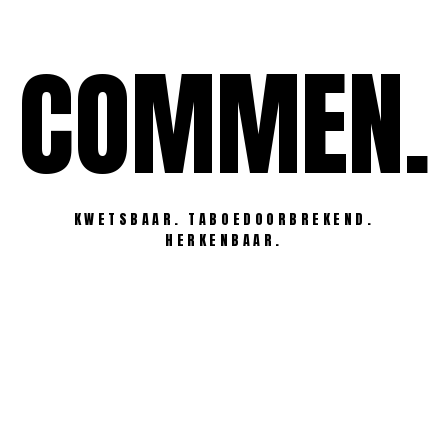
Ga
naar
COMMEN.
de
inhoud
KWETSBAAR. TABOEDOORBREKEND.
HERKENBAAR.