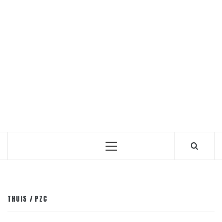
Primair
menu
THUIS
PZC