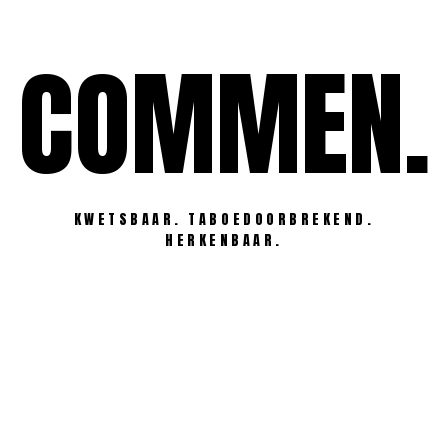
Ga
naar
COMMEN.
de
inhoud
KWETSBAAR. TABOEDOORBREKEND.
HERKENBAAR.