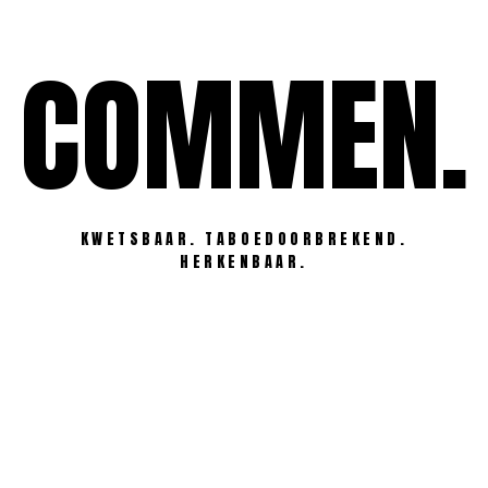
Ga
naar
COMMEN.
de
inhoud
KWETSBAAR. TABOEDOORBREKEND.
HERKENBAAR.