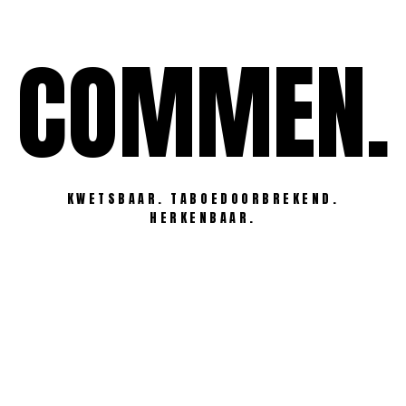
Ga
naar
COMMEN.
de
inhoud
KWETSBAAR. TABOEDOORBREKEND.
HERKENBAAR.