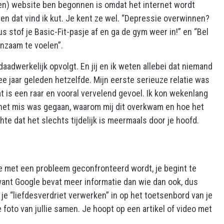
pen) website ben begonnen is omdat het internet wordt
n dat vind ik kut. Je kent ze wel. “Depressie overwinnen?
us stof je Basic-Fit-pasje af en ga de gym weer in!” en “Bel
nzaam te voelen”.
 daadwerkelijk opvolgt. En jij en ik weten allebei dat niemand
ee jaar geleden hetzelfde. Mijn eerste serieuze relatie was
t is een raar en vooral vervelend gevoel. Ik kon wekenlang
 het mis was gegaan, waarom mij dit overkwam en hoe het
te dat het slechts tijdelijk is meermaals door je hoofd.
e met een probleem geconfronteerd wordt, je begint te
ant Google bevat meer informatie dan wie dan ook, dus
e “liefdesverdriet verwerken” in op het toetsenbord van je
e foto van jullie samen. Je hoopt op een artikel of video met