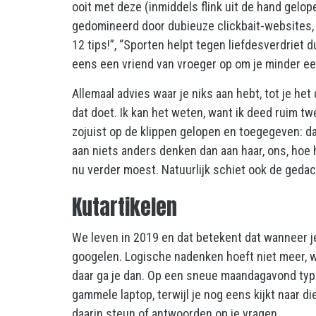
ooit met deze (inmiddels flink uit de hand gelo
gedomineerd door dubieuze clickbait-websites, e
12 tips!”, “Sporten helpt tegen liefdesverdriet d
eens een vriend van vroeger op om je minder ee
Allemaal advies waar je niks aan hebt, tot je het
dat doet. Ik kan het weten, want ik deed ruim tw
zojuist op de klippen gelopen en toegegeven: da
aan niets anders denken dan aan haar, ons, hoe
nu verder moest. Natuurlijk schiet ook de gedach
Kutartikelen
We leven in 2019 en dat betekent dat wanneer j
googelen. Logische nadenken hoeft niet meer, w
daar ga je dan. Op een sneue maandagavond typ j
gammele laptop, terwijl je nog eens kijkt naar di
daarin steun of antwoorden op je vragen.