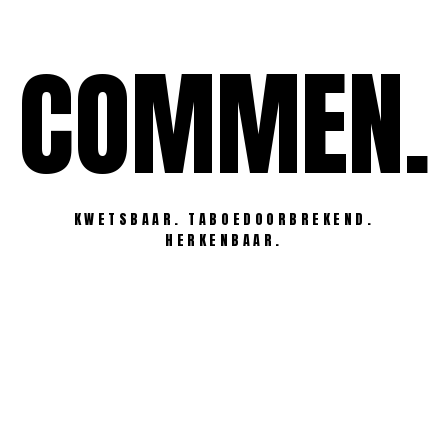
Ga
naar
COMMEN.
de
inhoud
KWETSBAAR. TABOEDOORBREKEND.
HERKENBAAR.