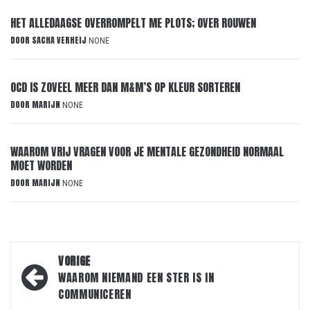
HET ALLEDAAGSE OVERROMPELT ME PLOTS; OVER ROUWEN
DOOR
SACHA VERHEIJ
NONE
OCD IS ZOVEEL MEER DAN M&M’S OP KLEUR SORTEREN
DOOR
MARIJN
NONE
WAAROM VRIJ VRAGEN VOOR JE MENTALE GEZONDHEID NORMAAL
MOET WORDEN
DOOR
MARIJN
NONE
Bericht
VORIGE
navigatie
WAAROM NIEMAND EEN STER IS IN
COMMUNICEREN