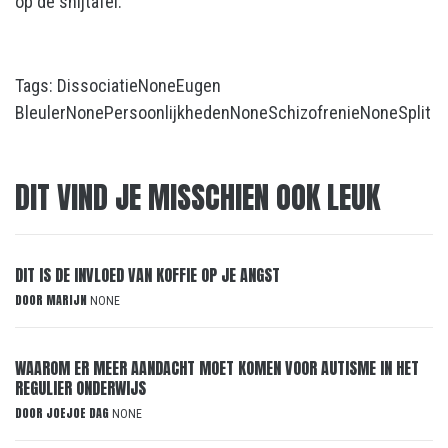
op de snijtafel.
Tags:
Dissociatie
None
Eugen
Bleuler
None
Persoonlijkheden
None
Schizofrenie
None
Split
DIT VIND JE MISSCHIEN OOK LEUK
DIT IS DE INVLOED VAN KOFFIE OP JE ANGST
DOOR
MARIJN
NONE
WAAROM ER MEER AANDACHT MOET KOMEN VOOR AUTISME IN HET
REGULIER ONDERWIJS
DOOR
JOEJOE DAG
NONE