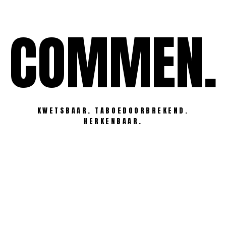
Ga
naar
COMMEN.
de
inhoud
KWETSBAAR. TABOEDOORBREKEND.
HERKENBAAR.