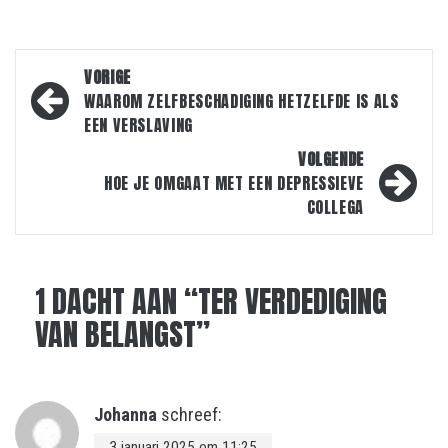
Bericht
VORIGE
navigatie
WAAROM ZELFBESCHADIGING HETZELFDE IS ALS
EEN VERSLAVING
VOLGENDE
HOE JE OMGAAT MET EEN DEPRESSIEVE
COLLEGA
1 DACHT AAN “
TER VERDEDIGING
VAN BELANGST
”
Johanna
schreef:
3 januari 2025 om 11:25