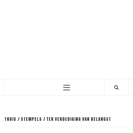
Primair
menu
THUIS
STEMPELS
TER VERDEDIGING VAN BELANGST