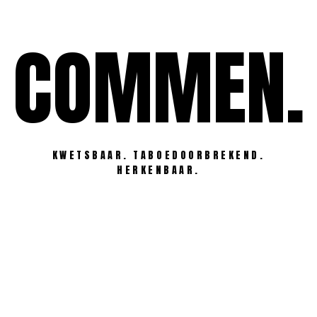
Ga
naar
COMMEN.
de
inhoud
KWETSBAAR. TABOEDOORBREKEND.
HERKENBAAR.