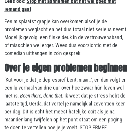
Lees ook:
Stop met aannemen dat het wel goed met
iemand gaat
Een misplaatst grapje kan overkomen alsof je de
problemen weglacht en het dus totaal niet serieus neemt.
Mogelijk gevolg: een flinke deuk in de vertrouwensband,
of misschien wel erger. Wees dus voorzichtig met de
comedian uithangen in zo’n gesprek.
Over je eigen problemen beginnen
‘Kut voor je dat je depressief bent, maar…’, en dan volgt er
een lulverhaal van drie uur over hoe zwaar hún leven wel
niet is.
Been there, done that
. Ik weet dat je stress hebt de
laatste tijd, Gerda, dat vertel je namelijk al zeventien keer
per dag. Dit is echt het meest hatelijke ooit als je na
maandenlang twijfelen op het punt staat om een poging
te doen te vertellen hoe je je voelt. STOP ERMEE.