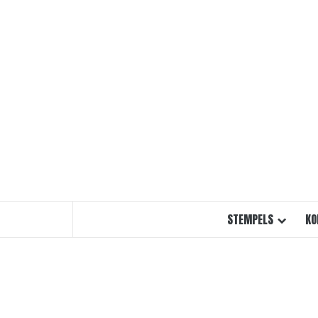
Ga
naar
de
inhoud
STEMPELS
KO