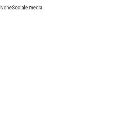
m
None
Sociale media