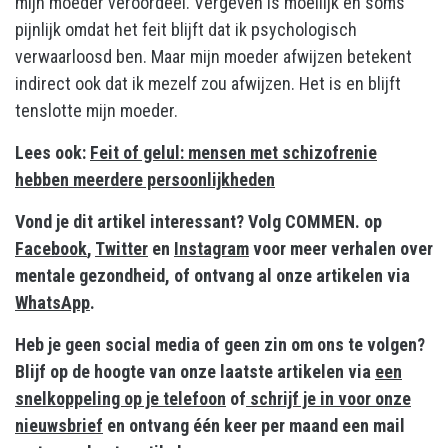
mijn moeder veroordeel. Vergeven is moeilijk en soms
pijnlijk omdat het feit blijft dat ik psychologisch
verwaarloosd ben. Maar mijn moeder afwijzen betekent
indirect ook dat ik mezelf zou afwijzen. Het is en blijft
tenslotte mijn moeder.
Lees ook:
Feit of gelul: mensen met schizofrenie
hebben meerdere persoonlijkheden
Vond je dit artikel interessant? Volg COMMEN. op
Facebook
,
Twitter
en
Instagram
voor meer verhalen over
mentale gezondheid, of ontvang al onze artikelen via
WhatsApp
.
Heb je geen social media of geen zin om ons te volgen?
Blijf op de hoogte van onze laatste artikelen via
een
snelkoppeling op je telefoon
of
schrijf je in voor onze
nieuwsbrief
en ontvang één keer per maand een mail