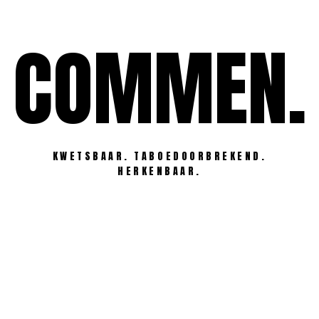
Ga
naar
COMMEN.
de
inhoud
KWETSBAAR. TABOEDOORBREKEND.
HERKENBAAR.